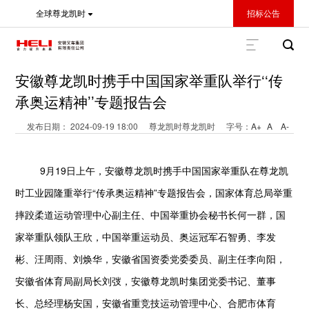
全球尊龙凯时
招标公告
安徽尊龙凯时携手中国国家举重队举行‘‘传
承奥运精神’’专题报告会
发布日期： 2024-09-19 18:00
尊龙凯时尊龙凯时
字号：
A+
A
A-
9月19日上午，安徽尊龙凯时携手中国国家举重队在尊龙凯
时工业园隆重举行“传承奥运精神”专题报告会，国家体育总局举重
摔跤柔道运动管理中心副主任、中国举重协会秘书长何一群，国
家举重队领队王欣，中国举重运动员、奥运冠军石智勇、李发
彬、汪周雨、刘焕华，安徽省国资委党委委员、副主任李向阳，
安徽省体育局副局长刘弢，安徽尊龙凯时集团党委书记、董事
长、总经理杨安国，安徽省重竞技运动管理中心、合肥市体育