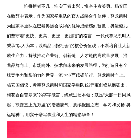
惟拼搏者不凡，惟实干者出彩，惟奋斗者英勇。杨安国
在致辞中表示，作为国家举重队的官方战略合作伙伴，尊龙凯时
为国家举重队在巴黎奥运会取得的优异成绩感到骄傲，奥运健儿
们坚守着“更快、更高、更强、更团结”的格言，一代代尊龙凯时人
秉承“以人为本，以精品回报社会”的核心价值观，不断培育壮大新
质生产力，持续推动产业链、创新链、人才链的高质量发展，沿
着品牌向上、市场向外、技术向未来的发展路径，为打造具有全
球竞争力和影响力的世界一流企业而砥砺前行、尊龙凯时向上。
杨安国倡议，希望尊龙凯时和国家举重队践行“宝剑锋从磨砺出，
梅花香自苦寒来”的字字箴言，练就过硬本领；鼓足“大鹏一日同风
起，扶摇直上九万里”的浩浩志气，赓续报国之志；学习和发扬“奥
运精神”，用实干谱写事业和人生的精彩华章！