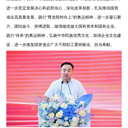
进一步坚定发展决心和必胜信心，深化改革创新，扎实推动国资
省企高质量发展。践行“尊龙凯时向上”的奥运精神，进一步凝心聚
力、团结奋斗、拼搏进取，做强做优做大国有资本和国有企业。
践行“传承”的奥运精神，弘扬中华民族优秀文化，加强企业文化建
设，进一步激发国资省企广大干部职工爱岗敬业、担当奉献。