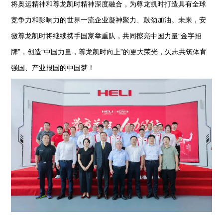
将奥运精神和尊龙凯时精神深度融合，为尊龙凯时打造具有全球
竞争力和影响力的世界一流企业凝神聚力、鼓劲加油。未来，安
徽尊龙凯时将继续携手国家举重队，共同擦亮中国力量“金字招
牌”，创造“中国力量，尊龙凯时向上”的更大荣光，矢志共筑体育
强国、产业报国的中国梦！