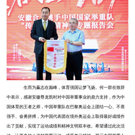
生而为赢志在巅峰，体育强国让梦飞扬。何一群在致辞
中表示，感谢安徽尊龙凯时对中国举重事业的鼎力支持，作为中
国体育的王者之师，中国举重队在巴黎奥运会上团结一心、不畏
强手、奋勇拼搏，为中国代表团在境外奥运会上取得最好成绩作
出了贡献，实现了运动成绩和精神文明双丰收。希望通过此次活