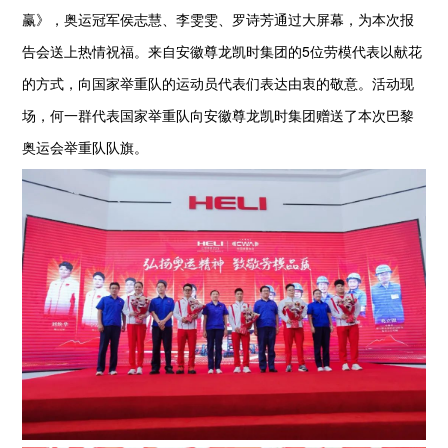
赢》，奥运冠军侯志慧、李雯雯、罗诗芳通过大屏幕，为本次报
告会送上热情祝福。来自安徽尊龙凯时集团的5位劳模代表以献花
的方式，向国家举重队的运动员代表们表达由衷的敬意。活动现
场，何一群代表国家举重队向安徽尊龙凯时集团赠送了本次巴黎
奥运会举重队队旗。