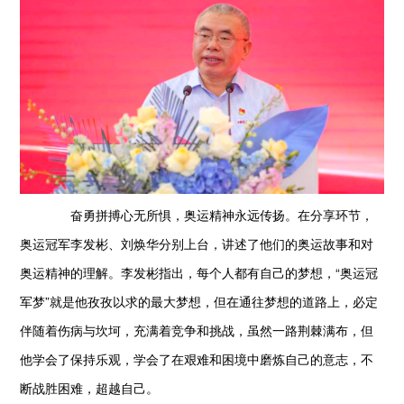
奋勇拼搏心无所惧，奥运精神永远传扬。在分享环节，
奥运冠军李发彬、刘焕华分别上台，讲述了他们的奥运故事和对
奥运精神的理解。李发彬指出，每个人都有自己的梦想，“奥运冠
军梦”就是他孜孜以求的最大梦想，但在通往梦想的道路上，必定
伴随着伤病与坎坷，充满着竞争和挑战，虽然一路荆棘满布，但
他学会了保持乐观，学会了在艰难和困境中磨炼自己的意志，不
断战胜困难，超越自己。