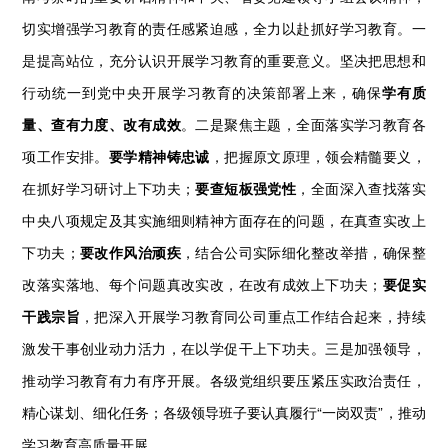
切实增强学习教育的责任感紧迫感，全力以赴抓好学习教育。一
是提高站位，充分认识开展学习教育的重要意义。坚决把思想和
行动统一到党中央开展学习教育的决策部署上来，确保
学有质
量、查有力度、改有成效
。二是聚焦主题，全面落实学习教育各
项工作安排。
要学精神铸忠诚
，把握原文原理，领会精髓要义，
在抓好学习研讨上下功夫；
要查短板强党性
，全面深入查找落实
中央八项规定及其实施细则精神方面存在的问题，在真查实改上
下功夫；
要改作风治顽疾
，结合公司实际细化整改举措，确保整
改落实落地、每个问题真改实改，在改有成效上下功夫；
要促实
干践宗旨
，把深入开展学习教育同公司重点工作结合起来，持续
激发干事创业动力活力，在以学促干上下功夫。三是加强领导，
推动学习教育有力有序开展。各级党组织要压紧压实政治责任，
精心谋划、细化任务；各级领导班子要认真履行“一岗双责”，推动
学习教育高质量开展。