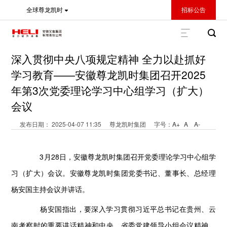
全球尊龙凯时
招标公告
深入贯彻中央八项规定精神 全力以赴抓好
学习教育——安徽尊龙凯时集团召开2025
年第3次党委理论学习中心组学习（扩大）
会议
发布日期： 2025-04-07 11:35
尊龙凯时集团
字号：
A+
A
A-
3月28日，安徽尊龙凯时集团召开党委理论学习中心组学
习（扩大）会议。安徽尊龙凯时集团党委书记、董事长、总经理
杨安国主持会议并讲话。
杨安国指出，要深入学习贯彻习近平总书记在贵州、云
南考察时的重要讲话精神和中央、省委党建领导小组会议精神，